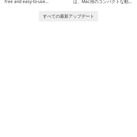
free and easy-to-use
は、Mac用のコンパクトな動
Minecraft launcher
画圧縮ソフトです。パーセン
developed by EasyMC. It
テージ、ターゲットファイル
すべての最新アップデート
allows Minecraft players to
のサイズ、ファイルのパラメ
quickly and easily access
ータを設定することで、メデ
their favorite servers and
ィアファイルを圧縮し、満足
mods with just a few clicks.
のいく結果を得ることができ
ます。この圧縮ソフトを使用
すると、エンコードモードと
品質を選択し、圧縮結果をプ
レビューできます。また、一
般的な動画とオーディオ形式
に出力したり、制限なしで超
高速で一括して圧縮したりで
きます。高度なエンコードス
キーム及び最高品質の圧縮エ
ンジンにより、こ…