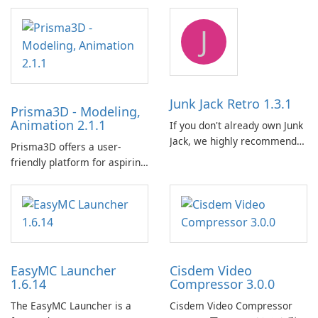
J
Junk Jack Retro 1.3.1
Prisma3D - Modeling,
Animation 2.1.1
If you don't already own Junk
Jack, we highly recommend
Prisma3D offers a user-
purchasing it before
friendly platform for aspiring
considering Junk Jack Retro.
3D creators to bring their
This game is where it all
imagination to life. With a
began! Junk Jack Retro,
wide range of tools and
formerly known as Junk Jack,
features, this app allows
now offers widescreen
users to easily design 3D
support.
models and generate
EasyMC Launcher
Cisdem Video
captivating animated scenes.
1.6.14
Compressor 3.0.0
The EasyMC Launcher is a
Cisdem Video Compressor